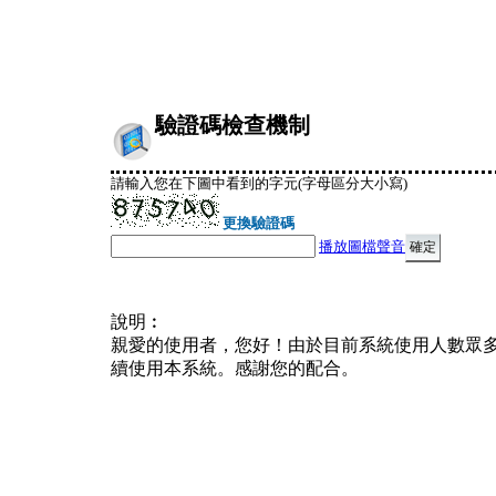
驗證碼檢查機制
請輸入您在下圖中看到的字元(字母區分大小寫)
更換驗證碼
播放圖檔聲音
說明︰
親愛的使用者，您好！由於目前系統使用人數眾
續使用本系統。感謝您的配合。