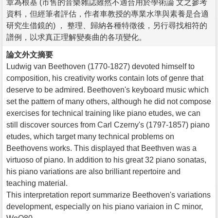
章為根基 (市售的音樂雜誌雖然不適合用於學術論 文之參考
資料，但經筆者評估，作者車教授的專業水準與素養是合適
研究生借鏡的) ， 整理、歸納各種特徵後，另行尋找相符的
譜例，以求真正理解變奏曲的各項變化。
論文外文摘要
Ludwig van Beethoven (1770-1827) devoted himself to
composition, his creativity works contain lots of genre that
deserve to be admired. Beethoven's keyboard music which
set the pattern of many others, although he did not compose
exercises for technical training like piano etudes, we can
still discover sources from Carl Czerny's (1797-1857) piano
etudes, which target many technical problems on
Beethovens works. This displayed that Beethven was a
virtuoso of piano. In addition to his great 32 piano sonatas,
his piano variations are also brilliant repertoire and
teaching material.
This interpretation report summarize Beethoven's variations
development, especially on his piano variaion in C minor,