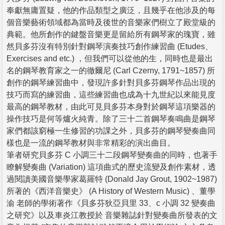
奉獻無庸置疑，他的作品類型之廣泛，且幾乎在他涉及的每
個音樂藝術領域都為當時及後世的音樂家們樹立了殿堂級的
典範。他所創作的鍵盤音樂更是留給所有鋼琴家的瑰寶，雖
然貝多芬沒有特別針對鋼琴演奏技巧創作練習曲 (Etudes、
Exercises and etc.) ，但我們可以從他的生，同時也是最出
名的鋼琴教育家之一的徹爾尼 (Carl Czerny, 1791~1857) 所
創作的鋼琴練習曲中，發現許多針對貝多芬鋼琴作品出現的
技巧而寫的練習曲，這些練習曲也成為十九世紀以來能見度
最高的鋼琴教材，由此可見貝多芬本身對於鋼琴這項樂器的
操作技巧是何等爐火純青。除了三十二首鋼琴奏鳴曲是鋼琴
家們都該窮極一生修習的功課之外，貝多芬的鋼琴變奏曲同
樣也是一流的鋼琴教材與非常精彩的演出曲目。
筆者研究貝多芬 C 小調三十二段鋼琴變奏曲的同時，也著手
瞭解變奏曲 (Variation) 這項曲式的歷史流變及創作素材，透
過閱讀美國音樂學家葛羅特 (Donald Jay Grout, 1902~1987)
所著的《西洋音樂史》 (A History of Western Music) 、董學
渝 老師的學術著作《貝多芬狄亞貝里 33、c 小調 32 變奏曲
之研究》以及車炎江教授於 音樂雜誌針對變奏曲所發表的文