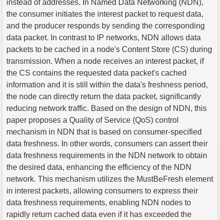
instead of addresses. In Named Data Networking (NDN),
the consumer initiates the interest packet to request data,
and the producer responds by sending the corresponding
data packet. In contrast to IP networks, NDN allows data
packets to be cached in a node's Content Store (CS) during
transmission. When a node receives an interest packet, if
the CS contains the requested data packet's cached
information and it is still within the data's freshness period,
the node can directly return the data packet, significantly
reducing network traffic. Based on the design of NDN, this
paper proposes a Quality of Service (QoS) control
mechanism in NDN that is based on consumer-specified
data freshness. In other words, consumers can assert their
data freshness requirements in the NDN network to obtain
the desired data, enhancing the efficiency of the NDN
network. This mechanism utilizes the MustBeFresh element
in interest packets, allowing consumers to express their
data freshness requirements, enabling NDN nodes to
rapidly return cached data even if it has exceeded the