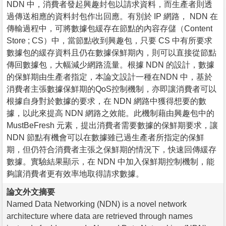
NDN 中，消費者發起興趣封包以請求資料，而生產者則透
過傳送相應的資料封包作出回應。有別於 IP 網路， NDN 在
傳輸過程中，可將數據包緩存在節點的內容存儲（Content
Store ; CS）中，當節點收到興趣包，只要 CS 中有所要求
數據包的緩存資料且仍在數據保鮮期內，則可以直接從節點
傳回數據包，大幅減少網路流量。根據 NDN 的設計，數據
的保鮮期由生產者指定，本論文設計一種在NDN 中，基於
消費者主張數據保鮮期的QoS控制機制，亦即讓消費者可以
根據自身對於數據的要求，在 NDN 網路中獲得想要的數
據，以此來提高 NDN 網路之效能。此機制藉由興趣包中的
MustBeFresh 元素，提出消費者需要數據的保鮮期要求，讓
NDN 節點有機會可以在數據雖已過生產者所指定的保鮮
期，但仍符合消費者主張之保鮮期的情況下，快速回傳緩存
數據。實驗結果顯示，在 NDN 中加入保鮮期控制機制，能
夠讓消費者更有效率地取得請求數據。
論文外文摘要
Named Data Networking (NDN) is a novel network
architecture where data are retrieved through names