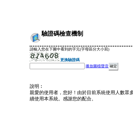
驗證碼檢查機制
請輸入您在下圖中看到的字元(字母區分大小寫)
更換驗證碼
播放圖檔聲音
說明︰
親愛的使用者，您好！由於目前系統使用人數眾
續使用本系統。感謝您的配合。