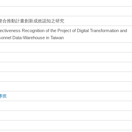
整合推動計畫創新成效認知之研究
ectiveness Recognition of the Project of Digital Transformation and
rsonnel Data-Warehouse in Taiwan
專班