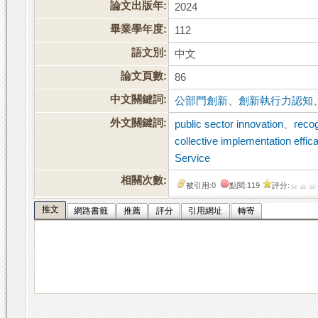
論文出版年:
2024
畢業學年度:
112
語文別:
中文
論文頁數:
86
中文關鍵詞:
公部門創新
、
創新執行力認知
外文關鍵詞:
public sector innovation
、
recog
collective implementation effic
Service
相關次數:
被引用:0
點閱:119
評分:
推文
網路書籤
推薦
評分
引用網址
轉寄