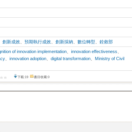
、
創新成效
、
預期執行成效
、
創新採納
、
數位轉型
、
銓敘部
nition of innovation implementation
、
innovation effectiveness
、
acy
、
innovation adoption
、
digital transformation
、
Ministry of Civil
下載:19
書目收藏:0