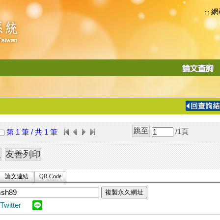
網
:::
功
能
切
換
導
覽
/1
頁
第 1 筆 / 共 1 筆
列
論文連結
QR Code
複製永久網址
Twitter