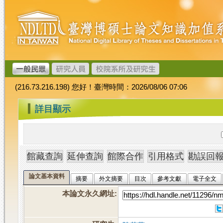
跳
臺
到
灣
主
博
要
碩
內
士
容
論
文
(216.73.216.198) 您好！臺灣時間：2026/08/06 07:06
加
值
:::
詳目顯示
系
統
論文基本資料
摘要
外文摘要
目次
參考文獻
電子全文
本論文永久網址
: