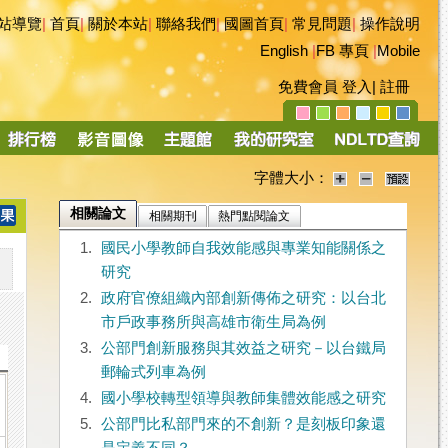
站導覽
|
首頁
|
關於本站
|
聯絡我們
|
國圖首頁
|
常見問題
|
操作說明
English
|
FB 專頁
|
Mobile
免費會員
登入
|
註冊
字體大小：
相關論文
相關期刊
熱門點閱論文
1.
國民小學教師自我效能感與專業知能關係之
研究
2.
政府官僚組織內部創新傳佈之研究：以台北
市戶政事務所與高雄市衛生局為例
3.
公部門創新服務與其效益之研究－以台鐵局
郵輪式列車為例
4.
國小學校轉型領導與教師集體效能感之研究
5.
公部門比私部門來的不創新？是刻板印象還