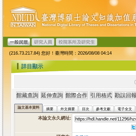
跳
臺
到
灣
主
博
要
碩
內
士
容
論
文
(216.73.217.84) 您好！臺灣時間：2026/08/08 04:14
加
值
:::
詳目顯示
系
統
論文基本資料
摘要
外文摘要
目次
參考文獻
電子全文
本論文永久網址
: