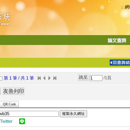
網
:::
功
能
切
換
導
覽
/1
頁
第 1 筆 / 共 1 筆
列
QR Code
複製永久網址
Twitter