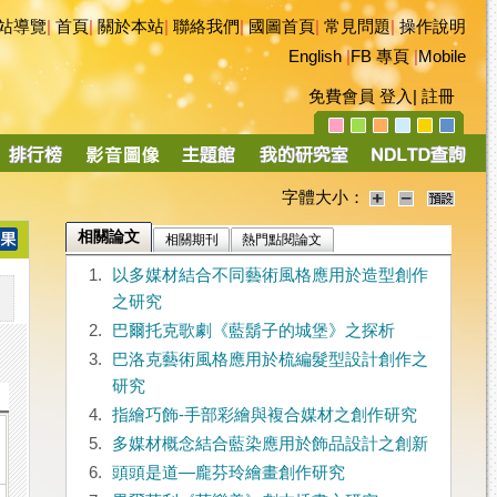
站導覽
|
首頁
|
關於本站
|
聯絡我們
|
國圖首頁
|
常見問題
|
操作說明
English
|
FB 專頁
|
Mobile
免費會員
登入
|
註冊
字體大小：
相關論文
相關期刊
熱門點閱論文
1.
以多媒材結合不同藝術風格應用於造型創作
之研究
2.
巴爾托克歌劇《藍鬍子的城堡》之探析
3.
巴洛克藝術風格應用於梳編髮型設計創作之
研究
4.
指繪巧飾-手部彩繪與複合媒材之創作研究
5.
多媒材概念結合藍染應用於飾品設計之創新
6.
頭頭是道—龐芬玲繪畫創作研究