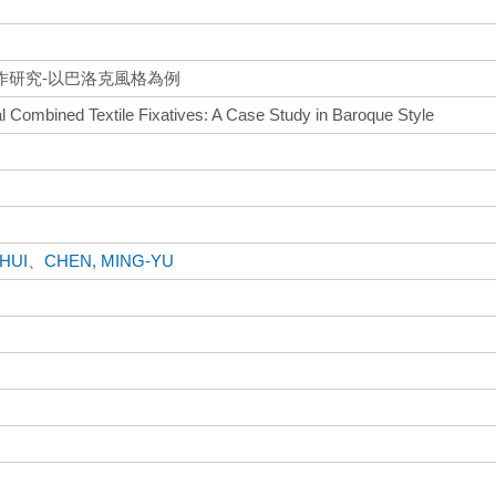
作研究-以巴洛克風格為例
al Combined Textile Fixatives: A Case Study in Baroque Style
HUI
、
CHEN, MING-YU