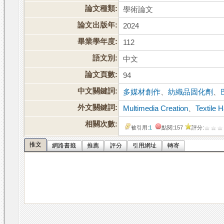
論文種類:
學術論文
論文出版年:
2024
畢業學年度:
112
語文別:
中文
論文頁數:
94
中文關鍵詞:
多媒材創作
、
紡織品固化劑
、
外文關鍵詞:
Multimedia Creation
、
Textile 
相關次數:
被引用:
1
點閱:157
評分:
推文
網路書籤
推薦
評分
引用網址
轉寄