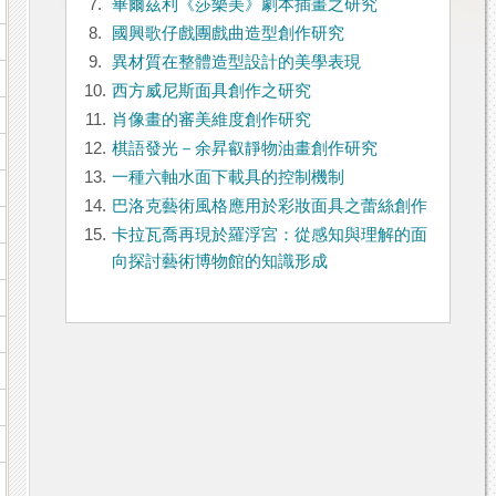
7.
畢爾茲利《莎樂美》劇本插畫之研究
8.
國興歌仔戲團戲曲造型創作研究
9.
異材質在整體造型設計的美學表現
10.
西方威尼斯面具創作之研究
11.
肖像畫的審美維度創作研究
12.
棋語發光－余昇叡靜物油畫創作研究
13.
一種六軸水面下載具的控制機制
14.
巴洛克藝術風格應用於彩妝面具之蕾絲創作
15.
卡拉瓦喬再現於羅浮宮：從感知與理解的面
向探討藝術博物館的知識形成