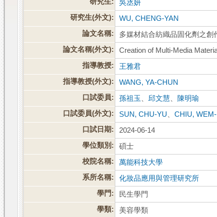
研究生:
吳丞妍
研究生(外文):
WU, CHENG-YAN
論文名稱:
多媒材結合紡織品固化劑之創
論文名稱(外文):
Creation of Multi-Media Materi
指導教授:
王雅君
指導教授(外文):
WANG, YA-CHUN
口試委員:
孫祖玉
、
邱文慧
、
陳明瑜
口試委員(外文):
SUN, CHU-YU
、
CHIU, WEM-
口試日期:
2024-06-14
學位類別:
碩士
校院名稱:
萬能科技大學
系所名稱:
化妝品應用與管理研究所
學門:
民生學門
學類:
美容學類