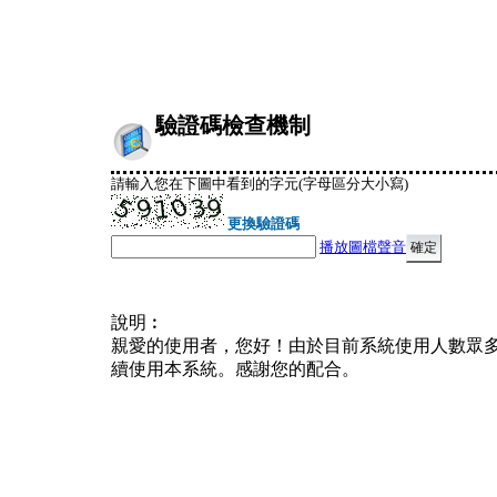
驗證碼檢查機制
請輸入您在下圖中看到的字元(字母區分大小寫)
更換驗證碼
播放圖檔聲音
說明︰
親愛的使用者，您好！由於目前系統使用人數眾
續使用本系統。感謝您的配合。