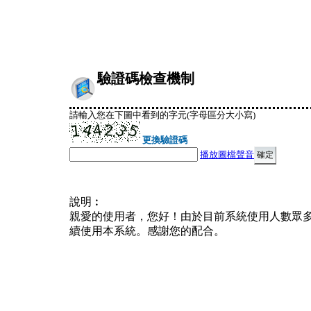
驗證碼檢查機制
請輸入您在下圖中看到的字元(字母區分大小寫)
更換驗證碼
播放圖檔聲音
說明︰
親愛的使用者，您好！由於目前系統使用人數眾
續使用本系統。感謝您的配合。