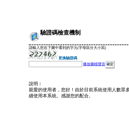
驗證碼檢查機制
請輸入您在下圖中看到的字元(字母區分大小寫)
更換驗證碼
播放圖檔聲音
說明︰
親愛的使用者，您好！由於目前系統使用人數眾
續使用本系統。感謝您的配合。