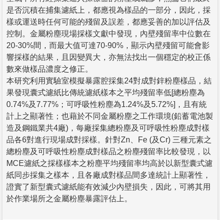
是否沉積在捕集濾紙上，都應視為樣品的一部分，因此，採
樣或運送時任何可能的殘留及誤差，都應妥善的加以評估及
控制。金屬粉塵現場採樣文獻中發現，內壁殘留率中位數在
20-30%間，而最大值可達70-90%，顯示內壁殘留可能會影
響採樣的結果，且因變異大，亦無法找出一個穩定的校正係
數來做樣品濃度之修正。
本研究利用實驗室模擬暴露腔採集24對成對鋅粉塵樣品，結
果發現囊式濾紙比傳統濾紙樣本之平均殘留率低[總粉塵為
0.74%及7.77%；可呼吸性粉塵為1.24%及5.72%]，且有統
計上之顯著性；也藉於不同金屬粉塵之工作環境(鉛蓄電池製
造及鋼鐵業共4廠)，每廠採集總粉塵及可呼吸性粉塵成對樣
品各6對進行現場成對採樣。針對Zn、Fe (及Cr) 三種元素之
總粉塵及可呼吸性粉塵成對樣品之粉塵殘留率比較發現，以
MCE濾紙之採樣樣本之粉塵平均殘留率均高於以新型囊式濾
紙同步採集之樣本，且各廠成對樣品間多達統計上顯著性，
證實了新型囊式濾紙能有效減少內壁損失，因此，可將其用
於作業場所之金屬粉塵暴露評估上。