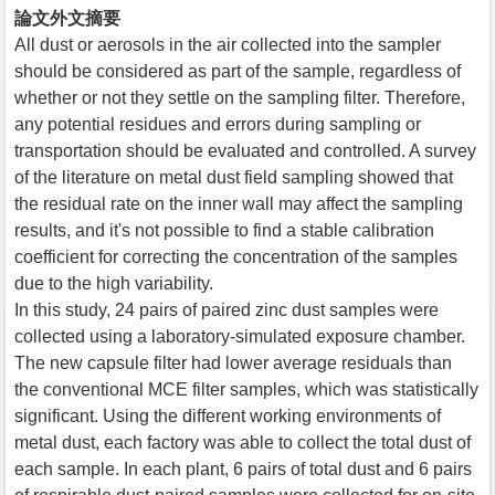
論文外文摘要
All dust or aerosols in the air collected into the sampler
should be considered as part of the sample, regardless of
whether or not they settle on the sampling filter. Therefore,
any potential residues and errors during sampling or
transportation should be evaluated and controlled. A survey
of the literature on metal dust field sampling showed that
the residual rate on the inner wall may affect the sampling
results, and it's not possible to find a stable calibration
coefficient for correcting the concentration of the samples
due to the high variability.
In this study, 24 pairs of paired zinc dust samples were
collected using a laboratory-simulated exposure chamber.
The new capsule filter had lower average residuals than
the conventional MCE filter samples, which was statistically
significant. Using the different working environments of
metal dust, each factory was able to collect the total dust of
each sample. In each plant, 6 pairs of total dust and 6 pairs