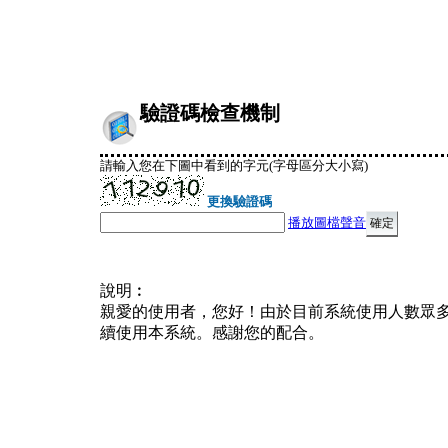
驗證碼檢查機制
請輸入您在下圖中看到的字元(字母區分大小寫)
更換驗證碼
播放圖檔聲音
說明︰
親愛的使用者，您好！由於目前系統使用人數眾
續使用本系統。感謝您的配合。