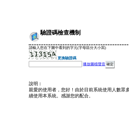
驗證碼檢查機制
請輸入您在下圖中看到的字元(字母區分大小寫)
更換驗證碼
播放圖檔聲音
說明︰
親愛的使用者，您好！由於目前系統使用人數眾
續使用本系統。感謝您的配合。