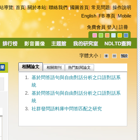
站導覽
|
首頁
|
關於本站
|
聯絡我們
|
國圖首頁
|
常見問題
|
操作說明
English
|
FB 專頁
|
Mobile
免費會員
登入
|
註冊
字體大小：
相關論文
相關期刊
熱門點閱論文
1.
基於問答語句與自由對話分析之口語對話系
統
2.
基於問答語句與自由對話分析之口語對話系
統
3.
社群發問語料庫中問答匹配之研究