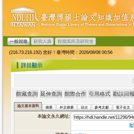
跳
臺
到
灣
主
博
要
碩
內
士
容
論
文
(216.73.216.192) 您好！臺灣時間：2026/08/08 00:56
加
值
:::
詳目顯示
系
統
論文基本資料
摘要
外文摘要
目次
參考文獻
電子全文
本論文永久網址
: