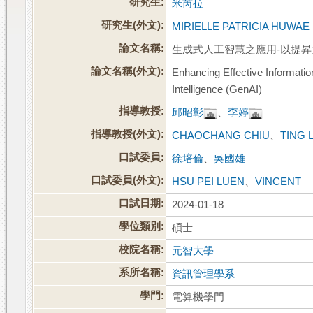
研究生:
米芮拉
研究生(外文):
MIRIELLE PATRICIA HUWAE
論文名稱:
生成式人工智慧之應用-以提
論文名稱(外文):
Enhancing Effective Information
Intelligence (GenAI)
指導教授:
邱昭彰
、
李婷
指導教授(外文):
CHAOCHANG CHIU
、
TING L
口試委員:
徐培倫
、
吳國雄
口試委員(外文):
HSU PEI LUEN
、
VINCENT
口試日期:
2024-01-18
學位類別:
碩士
校院名稱:
元智大學
系所名稱:
資訊管理學系
學門:
電算機學門