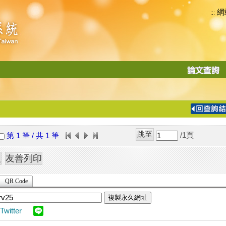
網
:::
功
能
切
換
導
覽
/1
頁
第 1 筆 / 共 1 筆
列
QR Code
複製永久網址
Twitter