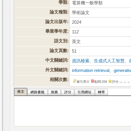
學類:
電算機一般學類
論文種類:
學術論文
論文出版年:
2024
畢業學年度:
112
語文別:
英文
論文頁數:
51
中文關鍵詞:
資訊檢索
、
生成式人工智慧
、
外文關鍵詞:
information retrieval
、
generati
相關次數:
被引用:0
點閱:269
評分:
推文
網路書籤
推薦
評分
引用網址
轉寄