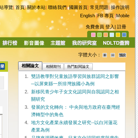
站導覽
|
首頁
|
關於本站
|
聯絡我們
|
國圖首頁
|
常見問題
|
操作說明
English
|
FB 專頁
|
Mobile
免費會員
登入
|
註冊
字體大小：
相關論文
相關期刊
熱門點閱論文
1.
雙語教學對兒童族語學習與族群認同之影響
─以屏東縣一所排灣族國小為例
2.
新移民青少年子女文化認同與自我認同之相
關研究
3.
發展的文化轉向： 中央與地方政府在臺灣經
濟轉型中的角色
4.
地方文化產業永續發展之研究--以白河蓮花
產業為例