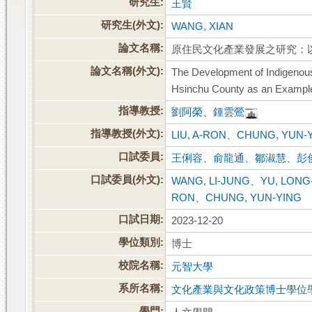
研究生:
王賢
研究生(外文):
WANG, XIAN
論文名稱:
原住民文化產業發展之研究：
論文名稱(外文):
The Development of Indigenous
Hsinchu County as an Exampl
指導教授:
劉阿榮
、
鍾雲鶯
指導教授(外文):
LIU, A-RON
、
CHUNG, YUN-
口試委員:
王俐容
、
俞龍通
、
鄒淑慧
、
彭
口試委員(外文):
WANG, LI-JUNG
、
YU, LON
RON
、
CHUNG, YUN-YING
口試日期:
2023-12-20
學位類別:
博士
校院名稱:
元智大學
系所名稱:
文化產業與文化政策博士學位
學門: