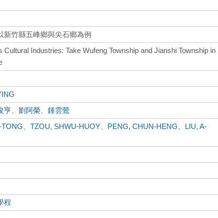
以新竹縣五峰鄉與尖石鄉為例
 Cultural Industries: Take Wufeng Township and Jianshi Township in
e
YING
俊亨
、
劉阿榮
、
鍾雲鶯
G-TONG
、
TZOU, SHWU-HUOY
、
PENG, CHUN-HENG
、
LIU, A-
學程