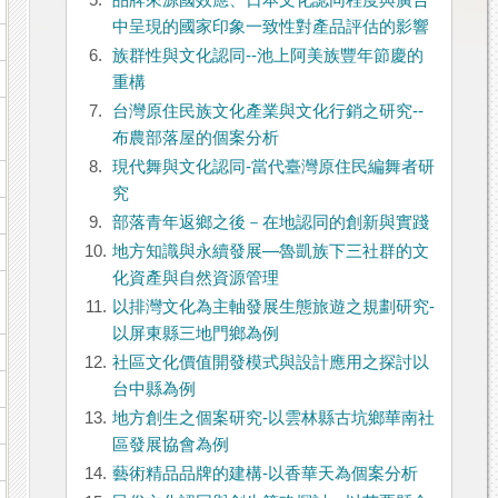
5.
品牌來源國效應、日本文化認同程度與廣告
中呈現的國家印象一致性對產品評估的影響
6.
族群性與文化認同--池上阿美族豐年節慶的
重構
7.
台灣原住民族文化產業與文化行銷之研究--
布農部落屋的個案分析
8.
現代舞與文化認同-當代臺灣原住民編舞者研
究
9.
部落青年返鄉之後－在地認同的創新與實踐
10.
地方知識與永續發展—魯凱族下三社群的文
化資產與自然資源管理
11.
以排灣文化為主軸發展生態旅遊之規劃研究-
以屏東縣三地門鄉為例
12.
社區文化價值開發模式與設計應用之探討以
台中縣為例
13.
地方創生之個案研究-以雲林縣古坑鄉華南社
區發展協會為例
14.
藝術精品品牌的建構-以香華天為個案分析