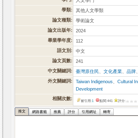
人文學門
學類:
其他人文學類
論文種類:
學術論文
論文出版年:
2024
畢業學年度:
112
語文別:
中文
論文頁數:
241
中文關鍵詞:
臺灣原住民
、
文化產業
、
品牌
外文關鍵詞:
Taiwan Indigenous
、
Cultural I
Development
相關次數:
被引用:
1
點閱:441
評分:
推文
網路書籤
推薦
評分
引用網址
轉寄