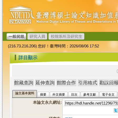
跳
臺
到
灣
主
博
要
碩
內
士
容
論
文
(216.73.216.206) 您好！臺灣時間：2026/08/06 17:52
加
值
:::
詳目顯示
系
統
論文基本資料
摘要
外文摘要
目次
參考文獻
電子全文
本論文永久網址
: