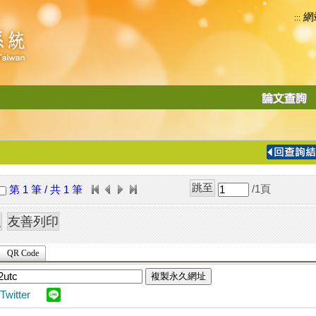
網
:::
功
能
切
換
導
覽
/1
頁
第 1 筆 / 共 1 筆
列
QR Code
複製永久網址
Twitter