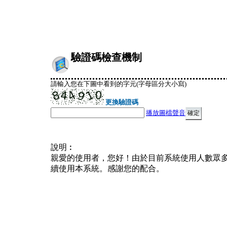
驗證碼檢查機制
請輸入您在下圖中看到的字元(字母區分大小寫)
更換驗證碼
播放圖檔聲音
說明︰
親愛的使用者，您好！由於目前系統使用人數眾
續使用本系統。感謝您的配合。