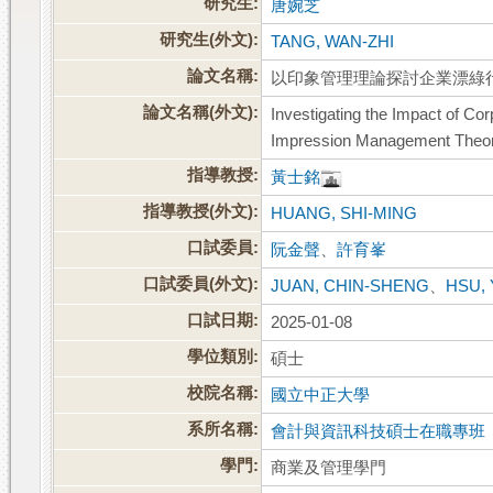
研究生:
唐婉芝
研究生(外文):
TANG, WAN-ZHI
論文名稱:
以印象管理理論探討企業漂綠
論文名稱(外文):
Investigating the Impact of C
Impression Management Theory
指導教授:
黃士銘
指導教授(外文):
HUANG, SHI-MING
口試委員:
阮金聲
、
許育峯
口試委員(外文):
JUAN, CHIN-SHENG
、
HSU,
口試日期:
2025-01-08
學位類別:
碩士
校院名稱:
國立中正大學
系所名稱:
會計與資訊科技碩士在職專班
學門:
商業及管理學門