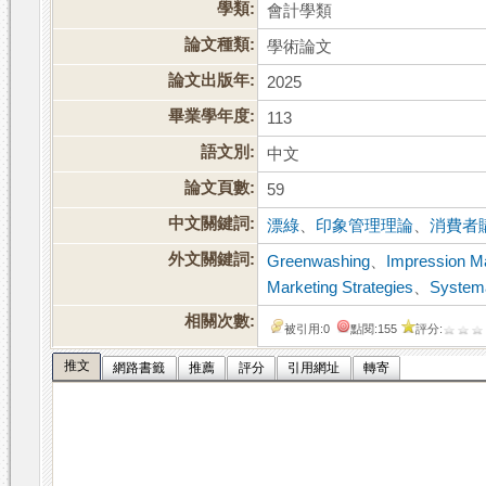
學類:
會計學類
論文種類:
學術論文
論文出版年:
2025
畢業學年度:
113
語文別:
中文
論文頁數:
59
中文關鍵詞:
漂綠
、
印象管理理論
、
消費者
外文關鍵詞:
Greenwashing
、
Impression M
Marketing Strategies
、
Systema
相關次數:
被引用:0
點閱:155
評分:
推文
網路書籤
推薦
評分
引用網址
轉寄