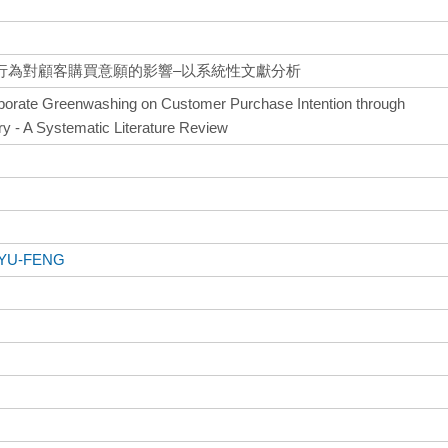
行為對顧客購買意願的影響–以系統性文獻分析
orporate Greenwashing on Customer Purchase Intention through
 - A Systematic Literature Review
 YU‐FENG