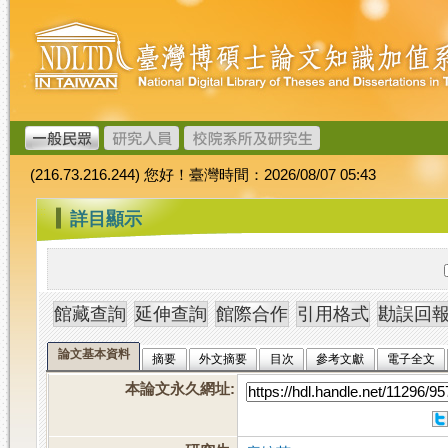
跳
臺
到
灣
主
博
要
碩
內
士
容
論
文
(216.73.216.244) 您好！臺灣時間：2026/08/07 05:43
加
值
:::
詳目顯示
系
統
論文基本資料
摘要
外文摘要
目次
參考文獻
電子全文
本論文永久網址
: