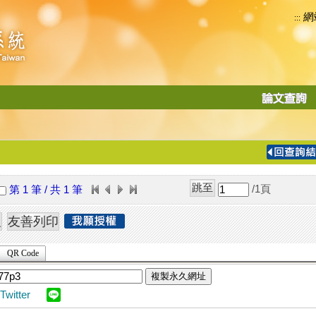
網
:::
功
能
切
換
導
覽
/1
頁
第 1 筆 / 共 1 筆
列
QR Code
複製永久網址
Twitter