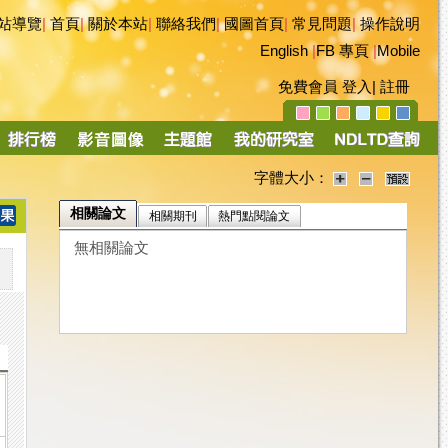
站導覽
|
首頁
|
關於本站
|
聯絡我們
|
國圖首頁
|
常見問題
|
操作說明
English
|
FB 專頁
|
Mobile
免費會員
登入
|
註冊
字體大小：
相關論文
相關期刊
熱門點閱論文
無相關論文