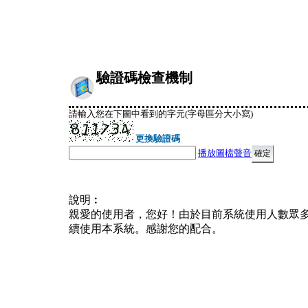
驗證碼檢查機制
請輸入您在下圖中看到的字元(字母區分大小寫)
更換驗證碼
播放圖檔聲音
說明︰
親愛的使用者，您好！由於目前系統使用人數眾
續使用本系統。感謝您的配合。