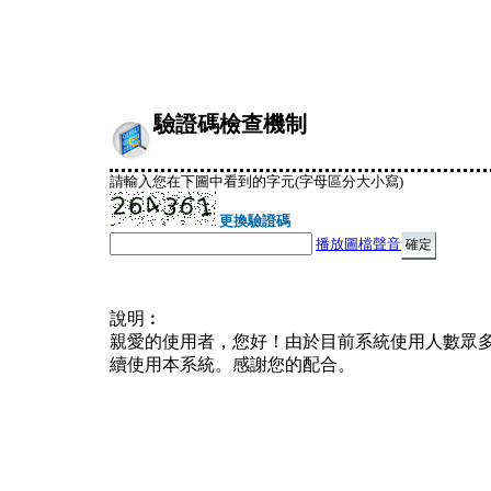
驗證碼檢查機制
請輸入您在下圖中看到的字元(字母區分大小寫)
更換驗證碼
播放圖檔聲音
說明︰
親愛的使用者，您好！由於目前系統使用人數眾
續使用本系統。感謝您的配合。