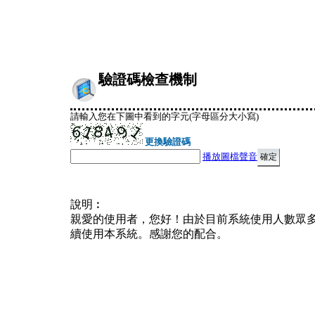
驗證碼檢查機制
請輸入您在下圖中看到的字元(字母區分大小寫)
更換驗證碼
播放圖檔聲音
說明︰
親愛的使用者，您好！由於目前系統使用人數眾
續使用本系統。感謝您的配合。