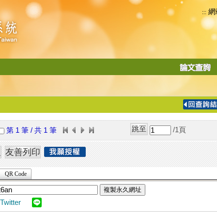
網
:::
功
能
切
換
導
覽
/1
頁
第 1 筆 / 共 1 筆
列
QR Code
複製永久網址
Twitter