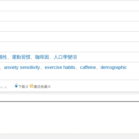
感性
、
運動習慣
、
咖啡因
、
人口學變項
、
anxiety sensitivity
、
exercise habits
、
caffeine
、
demographic
下載:0
書目收藏:0