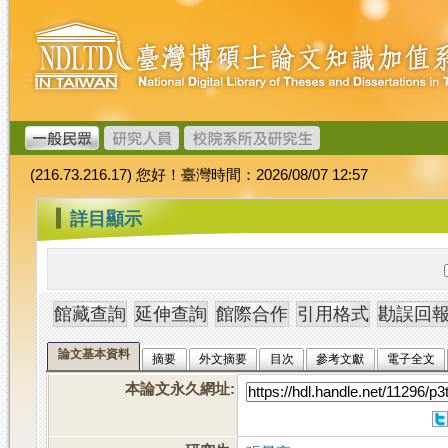
跳
臺
到
灣
主
博
要
碩
內
士
容
論
文
(216.73.216.17) 您好！臺灣時間：2026/08/07 12:57
加
值
:::
詳目顯示
系
統
論文基本資料
摘要
外文摘要
目次
參考文獻
電子全文
本論文永久網址
: