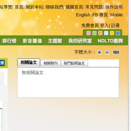
站導覽
|
首頁
|
關於本站
|
聯絡我們
|
國圖首頁
|
常見問題
|
操作說明
English
|
FB 專頁
|
Mobile
免費會員
登入
|
註冊
字體大小：
相關論文
相關期刊
熱門點閱論文
無相關論文