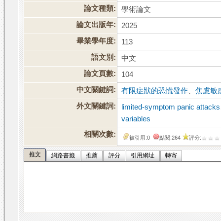
論文種類:
學術論文
論文出版年:
2025
畢業學年度:
113
語文別:
中文
論文頁數:
104
中文關鍵詞:
有限症狀的恐慌發作
、
焦慮敏
外文關鍵詞:
limited-symptom panic attacks
variables
相關次數:
被引用:0
點閱:264
評分:
推文
網路書籤
推薦
評分
引用網址
轉寄