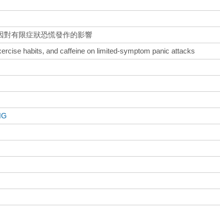
因對有限症狀恐慌發作的影響
 exercise habits, and caffeine on limited-symptom panic attacks
NG