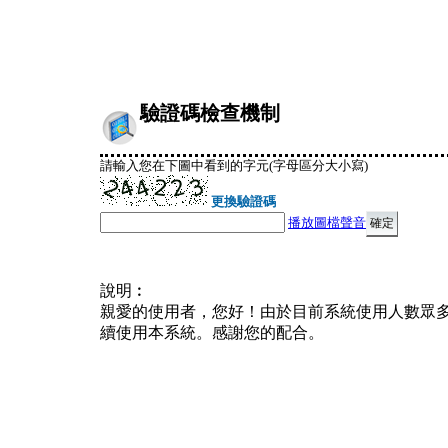
驗證碼檢查機制
請輸入您在下圖中看到的字元(字母區分大小寫)
更換驗證碼
播放圖檔聲音
說明︰
親愛的使用者，您好！由於目前系統使用人數眾
續使用本系統。感謝您的配合。