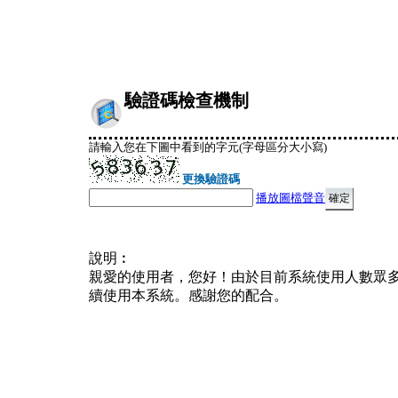
驗證碼檢查機制
請輸入您在下圖中看到的字元(字母區分大小寫)
更換驗證碼
播放圖檔聲音
說明︰
親愛的使用者，您好！由於目前系統使用人數眾
續使用本系統。感謝您的配合。