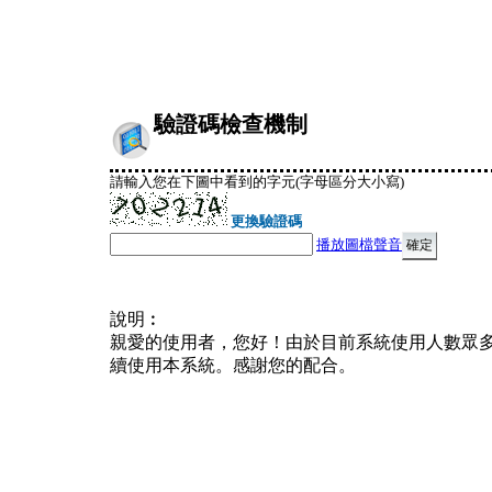
驗證碼檢查機制
請輸入您在下圖中看到的字元(字母區分大小寫)
更換驗證碼
播放圖檔聲音
說明︰
親愛的使用者，您好！由於目前系統使用人數眾
續使用本系統。感謝您的配合。