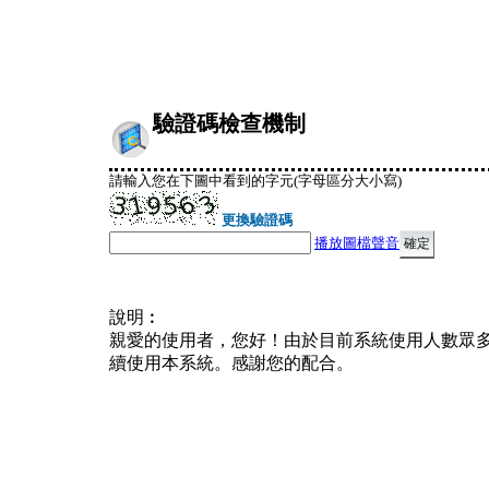
驗證碼檢查機制
請輸入您在下圖中看到的字元(字母區分大小寫)
更換驗證碼
播放圖檔聲音
說明︰
親愛的使用者，您好！由於目前系統使用人數眾
續使用本系統。感謝您的配合。