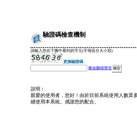
驗證碼檢查機制
請輸入您在下圖中看到的字元(字母區分大小寫)
更換驗證碼
播放圖檔聲音
說明︰
親愛的使用者，您好！由於目前系統使用人數眾
續使用本系統。感謝您的配合。