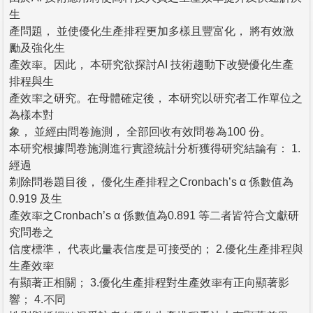
生
產問題， 並使優化生產排程更加多樣且豐富化， 將有效激
勵及強化生
產效率。因此， 本研究欲探討AI 技術趨動下改變優化生產
排程與生
產效率之研究。在母體確定後， 本研究以研究者工作單位之
為樣本對
象， 並經由問卷施測， 全部回收有效問卷為100 份。
本研究根據問卷施測進行實證統計分析獲得研究結論有： 1.
經過
剃除問卷題目後， 優化生產排程之Cronbach’s α 係數值為
0.919 及生
產效率之Cronbach’s α 係數值為0.891 等二者皆符合文獻研
究問卷之
信度標準， 代表此量表信度是可接受的； 2.優化生產排程與
生產效率
有顯著正相關； 3.優化生產排程對生產效率有正向顯著影
響； 4.不同