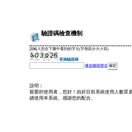
驗證碼檢查機制
請輸入您在下圖中看到的字元(字母區分大小寫)
更換驗證碼
播放圖檔聲音
說明︰
親愛的使用者，您好！由於目前系統使用人數眾
續使用本系統。感謝您的配合。