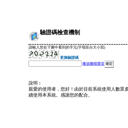
驗證碼檢查機制
請輸入您在下圖中看到的字元(字母區分大小寫)
更換驗證碼
播放圖檔聲音
說明︰
親愛的使用者，您好！由於目前系統使用人數眾
續使用本系統。感謝您的配合。