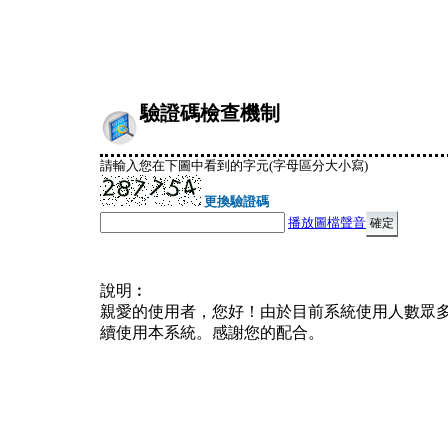
驗證碼檢查機制
請輸入您在下圖中看到的字元(字母區分大小寫)
更換驗證碼
播放圖檔聲音
說明︰
親愛的使用者，您好！由於目前系統使用人數眾
續使用本系統。感謝您的配合。