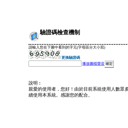
驗證碼檢查機制
請輸入您在下圖中看到的字元(字母區分大小寫)
更換驗證碼
播放圖檔聲音
說明︰
親愛的使用者，您好！由於目前系統使用人數眾
續使用本系統。感謝您的配合。