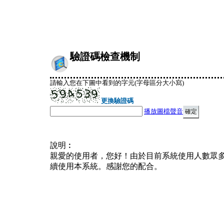
驗證碼檢查機制
請輸入您在下圖中看到的字元(字母區分大小寫)
更換驗證碼
播放圖檔聲音
說明︰
親愛的使用者，您好！由於目前系統使用人數眾
續使用本系統。感謝您的配合。