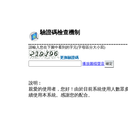
驗證碼檢查機制
請輸入您在下圖中看到的字元(字母區分大小寫)
更換驗證碼
播放圖檔聲音
說明︰
親愛的使用者，您好！由於目前系統使用人數眾
續使用本系統。感謝您的配合。