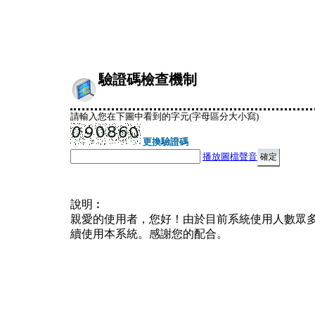
驗證碼檢查機制
請輸入您在下圖中看到的字元(字母區分大小寫)
更換驗證碼
播放圖檔聲音
說明︰
親愛的使用者，您好！由於目前系統使用人數眾
續使用本系統。感謝您的配合。