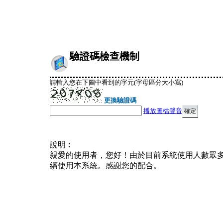
驗證碼檢查機制
請輸入您在下圖中看到的字元(字母區分大小寫)
更換驗證碼
播放圖檔聲音
說明︰
親愛的使用者，您好！由於目前系統使用人數眾
續使用本系統。感謝您的配合。