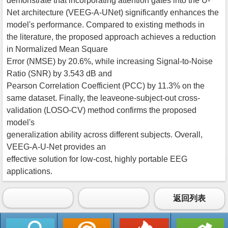
demonstrate that incorporating attention gates into the U-
Net architecture (VEEG-A-UNet) significantly enhances the
model's performance. Compared to existing methods in
the literature, the proposed approach achieves a reduction
in Normalized Mean Square
Error (NMSE) by 20.6%, while increasing Signal-to-Noise
Ratio (SNR) by 3.543 dB and
Pearson Correlation Coefficient (PCC) by 11.3% on the
same dataset. Finally, the leaveone-subject-out cross-
validation (LOSO-CV) method confirms the proposed
model's
generalization ability across different subjects. Overall,
VEEG-A-U-Net provides an
effective solution for low-cost, highly portable EEG
applications.
返回列表