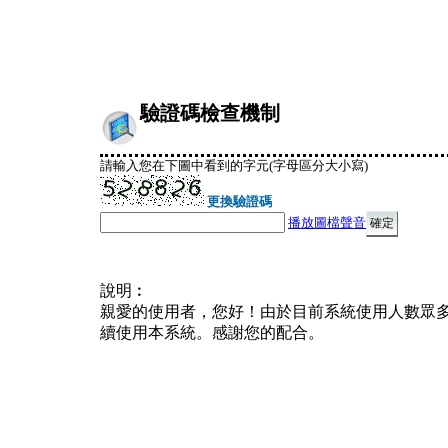
驗證碼檢查機制
請輸入您在下圖中看到的字元(字母區分大小寫)
更換驗證碼
播放圖檔聲音
說明︰
親愛的使用者，您好！由於目前系統使用人數眾
續使用本系統。感謝您的配合。