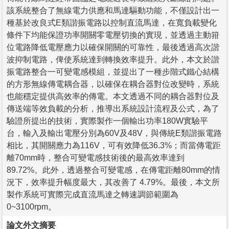
該系統整合了無線電力供應和馬達驅動功能，不僅設計出一
種基於改良式E類諧振電路以控制直流馬達，在寬負載變化
條件下均能保證功率開關零電壓切換的實現，並透過主動箝
位電路降低電壓應力以確保開關的可靠性，最後透過高次諧
波抑制電路，俾使系統達到轉換效率提升。此外，本文於諧
振電路整合一可變電感模組，並提出了一種步階式鐵心結構
的方形無線傳電耦合器，以確保在耦合器對位改變時，系統
也能穩定提供高效率的傳電。本文透過不同的耦合器對位及
傳送端等效負載的分析，推導出系統設計流程及公式，為了
驗證所提出的技術，實際製作一個輸出功率180W實驗平
台，輸入及輸出電壓分別為60V及48V，與傳統E類諧振電路
相比，其開關應力為116V，可有效降低36.3%；而當傳電距
離70mm時，整合可變電感技術後的最高效率達到
89.72%。此外，透過整合可變電感，在傳電距離80mm的情
況下，效率提升幅度最大，其改善了 4.79%。最後，本文所
製作系統可實際完成直流馬達之轉速調節範圍為
0~3100rpm。
論文外文摘要