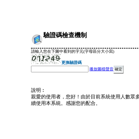
驗證碼檢查機制
請輸入您在下圖中看到的字元(字母區分大小寫)
更換驗證碼
播放圖檔聲音
說明︰
親愛的使用者，您好！由於目前系統使用人數眾
續使用本系統。感謝您的配合。