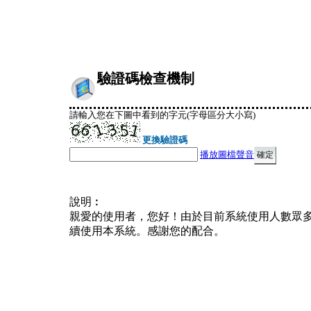
驗證碼檢查機制
請輸入您在下圖中看到的字元(字母區分大小寫)
更換驗證碼
播放圖檔聲音
說明︰
親愛的使用者，您好！由於目前系統使用人數眾
續使用本系統。感謝您的配合。