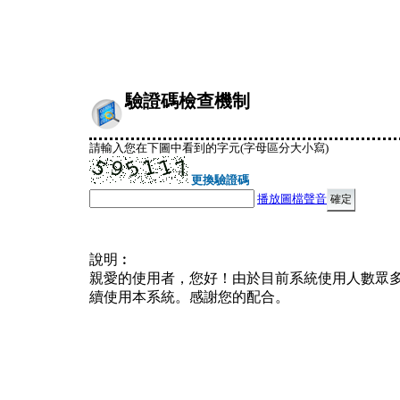
驗證碼檢查機制
請輸入您在下圖中看到的字元(字母區分大小寫)
更換驗證碼
播放圖檔聲音
說明︰
親愛的使用者，您好！由於目前系統使用人數眾
續使用本系統。感謝您的配合。