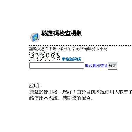
驗證碼檢查機制
請輸入您在下圖中看到的字元(字母區分大小寫)
更換驗證碼
播放圖檔聲音
說明︰
親愛的使用者，您好！由於目前系統使用人數眾
續使用本系統。感謝您的配合。