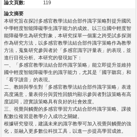
論文頁數:
119
論文摘要
本研究旨在探討多感官教學法結合部件識字策略對提升國民
中學輕度智能障礙學生識字能力的成效。以三位國中輕度智
能障礙學生為研究對象，本研究採單一個案之跨受試多探測
作為研究方法，以多感官教學法結合部件識字策略作為教學
方法，蒐集研究參與者於「多感官識字評量表」的表現，並
進行目視分析。本研究的發現如下：
一、「多感官教學法結合部件識字策略」能立即提升並維持
國中輕度智能障礙學生的識字能力，尤其是「國字聽寫」和
「看字讀音」的表現。
二、教師與學生對「多感官教學法結合部件識字策略」表達
高度滿意，量表得分與質性回饋均顯示參與者對該策略有高
度認同，證實該策略具有良好的社會效度。
三、視覺與觸覺的多感官學習方式結合部件識字策略、課後
配數位複習是教學介入成功之關鍵。
根據研究發現，建議未來的識字教學可加入視覺與觸覺的強
化，並融入更多數位科技工具，以進一步提高學習成效。