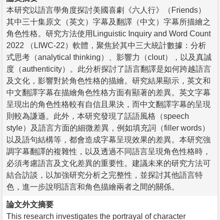
本研究以語言學角度探討美國喜劇《六人行》（Friends）
其中三十集原文（英文）字幕及翻譯（中文）字幕所描繪之
角色性格。研究方法使用Linguistic Inquiry and Word Count
2022 （LIWC-22）軟體，聚焦於其中三大統計數據：分析
式思考（analytical thinking）、影響力（clout），以及真誠
度（authenticity）。此分析探討了語言翻譯是如何跨越語言
及文化，影響對於角色性格的描繪。研究結果顯示，英文和
中文翻譯字幕在描繪角色性格方面有顯著的差異。英文字幕
呈現出的角色性格較有自信且果決，而中文翻譯字幕的呈現
則較為謙遜。此外，本研究發現了話語風格（speech
style）及語言方面的細微差異，例如填充詞（filler words）
以及語句結構等，都會造成字幕呈現效果的差異。本研究強
調字幕翻譯的複雜性，以及透過不同語言呈現角色性格時，
必須考慮語言及文化差異的重要性。建議未來的研究方法可
結合訪談，以加強研究分析之完整性，並探討其他語言特
色，進一步說明語言和角色描繪兩者之間的關係。
論文外文摘要
This research investigates the portrayal of character