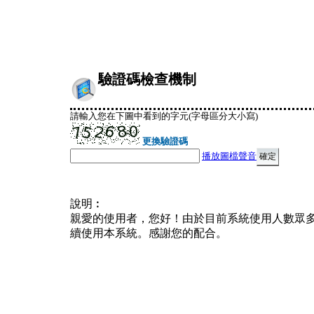
驗證碼檢查機制
請輸入您在下圖中看到的字元(字母區分大小寫)
更換驗證碼
播放圖檔聲音
說明︰
親愛的使用者，您好！由於目前系統使用人數眾
續使用本系統。感謝您的配合。