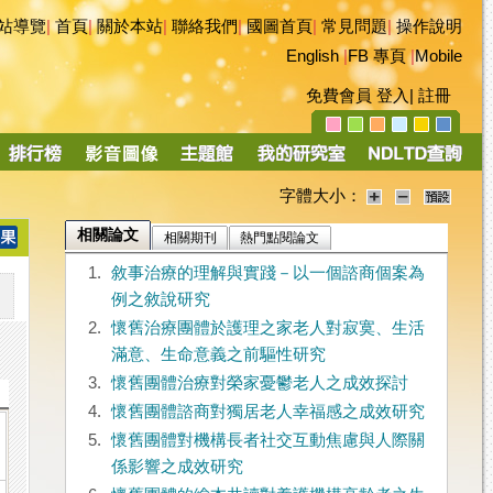
站導覽
|
首頁
|
關於本站
|
聯絡我們
|
國圖首頁
|
常見問題
|
操作說明
English
|
FB 專頁
|
Mobile
免費會員
登入
|
註冊
字體大小：
相關論文
相關期刊
熱門點閱論文
1.
敘事治療的理解與實踐－以一個諮商個案為
例之敘說研究
2.
懷舊治療團體於護理之家老人對寂寞、生活
滿意、生命意義之前驅性研究
3.
懷舊團體治療對榮家憂鬱老人之成效探討
4.
懷舊團體諮商對獨居老人幸福感之成效研究
5.
懷舊團體對機構長者社交互動焦慮與人際關
係影響之成效研究