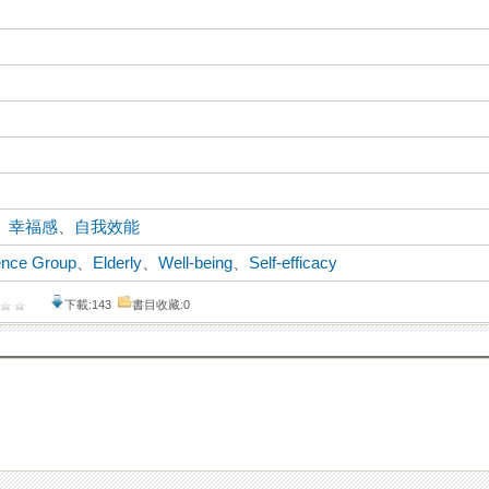
、
幸福感
、
自我效能
ence Group
、
Elderly
、
Well-being
、
Self-efficacy
下載:143
書目收藏:0