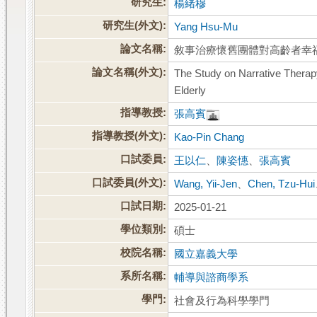
研究生:
楊緒穆
研究生(外文):
Yang Hsu-Mu
論文名稱:
敘事治療懷舊團體對高齡者幸
論文名稱(外文):
The Study on Narrative Therap
Elderly
指導教授:
張高賓
指導教授(外文):
Kao-Pin Chang
口試委員:
王以仁
、
陳姿憓
、
張高賓
口試委員(外文):
Wang, Yii-Jen
、
Chen, Tzu-Hui
口試日期:
2025-01-21
學位類別:
碩士
校院名稱:
國立嘉義大學
系所名稱:
輔導與諮商學系
學門:
社會及行為科學學門