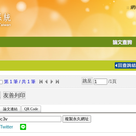
網
:::
功
能
切
換
導
覽
/1
頁
第 1 筆 / 共 1 筆
列
論文連結
QR Code
複製永久網址
Twitter