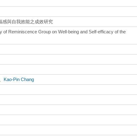
福感與自我效能之成效研究
y of Reminiscence Group on Well-being and Self-efficacy of the
、
Kao-Pin Chang