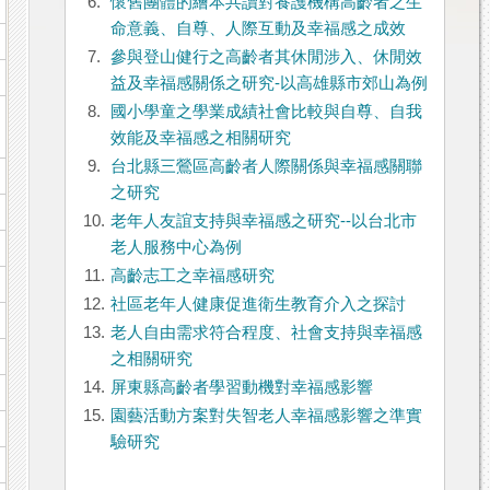
6.
懷舊團體的繪本共讀對養護機構高齡者之生
命意義、自尊、人際互動及幸福感之成效
7.
參與登山健行之高齡者其休閒涉入、休閒效
益及幸福感關係之研究-以高雄縣市郊山為例
8.
國小學童之學業成績社會比較與自尊、自我
效能及幸福感之相關研究
9.
台北縣三鶯區高齡者人際關係與幸福感關聯
之研究
10.
老年人友誼支持與幸福感之研究--以台北市
老人服務中心為例
11.
高齡志工之幸福感研究
12.
社區老年人健康促進衛生教育介入之探討
13.
老人自由需求符合程度、社會支持與幸福感
之相關研究
14.
屏東縣高齡者學習動機對幸福感影響
15.
園藝活動方案對失智老人幸福感影響之準實
驗研究