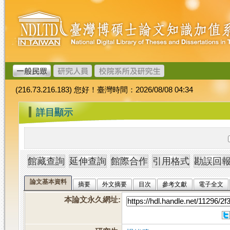
跳
臺
到
灣
主
博
要
碩
內
士
容
論
文
(216.73.216.183) 您好！臺灣時間：2026/08/08 04:34
加
值
:::
詳目顯示
系
統
論文基本資料
摘要
外文摘要
目次
參考文獻
電子全文
本論文永久網址
: