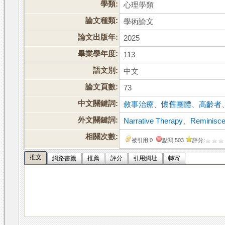
學類:
心理學類
論文種類:
學術論文
論文出版年:
2025
畢業學年度:
113
語文別:
中文
論文頁數:
73
中文關鍵詞:
敘事治療
、
懷舊團體
、
高齡者
外文關鍵詞:
Narrative Therapy
、
Reminisc
相關次數:
被引用:0
點閱:503
評分:
推文
網路書籤
推薦
評分
引用網址
轉寄