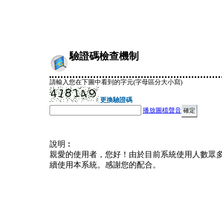
驗證碼檢查機制
請輸入您在下圖中看到的字元(字母區分大小寫)
更換驗證碼
播放圖檔聲音
說明︰
親愛的使用者，您好！由於目前系統使用人數眾
續使用本系統。感謝您的配合。