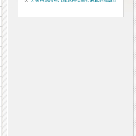
5.
分析與應用蒸汽龐克轉換至布袋戲偶服設計