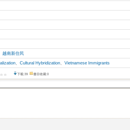
、
越南新住民
alization
、
Cultural Hybridization
、
Vietnamese Immigrants
下載:39
書目收藏:0