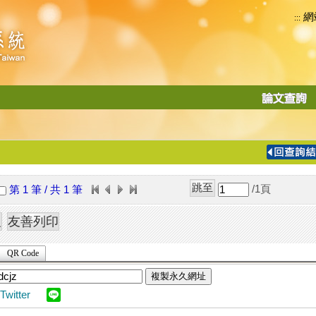
網
:::
功
能
切
換
導
覽
/1
頁
第 1 筆 / 共 1 筆
列
QR Code
複製永久網址
Twitter