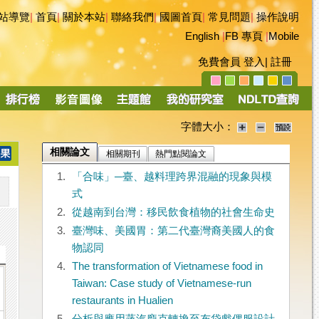
站導覽
|
首頁
|
關於本站
|
聯絡我們
|
國圖首頁
|
常見問題
|
操作說明
English
|
FB 專頁
|
Mobile
免費會員
登入
|
註冊
字體大小：
相關論文
相關期刊
熱門點閱論文
1.
「合味」─臺、越料理跨界混融的現象與模
式
2.
從越南到台灣：移民飲食植物的社會生命史
3.
臺灣味、美國胃：第二代臺灣裔美國人的食
物認同
4.
The transformation of Vietnamese food in
Taiwan: Case study of Vietnamese-run
restaurants in Hualien