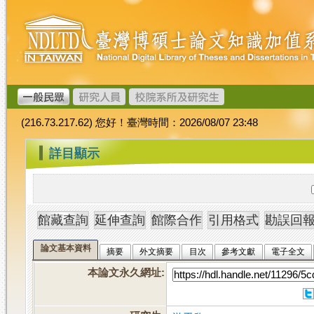
跳
臺
到
灣
主
博
要
碩
內
士
容
論
文
(216.73.217.62) 您好！臺灣時間：2026/08/07 23:48
加
值
:::
詳目顯示
系
統
論文基本資料
摘要
外文摘要
目次
參考文獻
電子全文
本論文永久網址
: