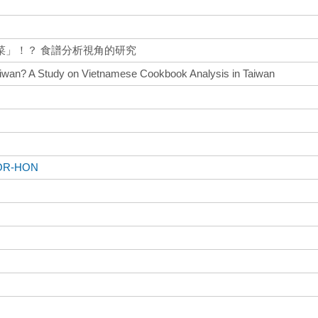
菜」！？ 食譜分析視角的研究
aiwan? A Study on Vietnamese Cookbook Analysis in Taiwan
BOR-HON