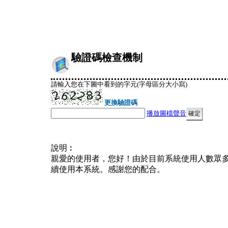
驗證碼檢查機制
請輸入您在下圖中看到的字元(字母區分大小寫)
更換驗證碼
播放圖檔聲音
說明︰
親愛的使用者，您好！由於目前系統使用人數眾
續使用本系統。感謝您的配合。