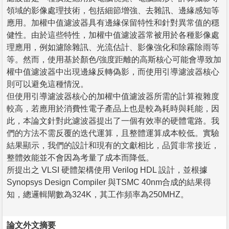
領域的影像處理技術，包括細節增強、去雜訊、邊緣感知等
應用。加權中值濾波器具有邊緣保留特性和針對異常值的穩
健性。由於這些特性，加權中值濾波器常被用於各種影像處
理應用，例如濾除雜訊、光流估計、影像強化和除霧除雨等
等。然而，使用基於顏色/強度距離的高斯核心可能會導致加
權中值濾波器中出現邊緣反轉偽影，而使用引導濾波器核心
則可以避免這種情況。
但使用引導濾波器核心的加權中值濾波器所需的計算複雜度
較高，若應用於消費性電子產品上也是較為耗時與耗能，因
此，本論文針對此濾波器提出了一個有效率的硬體電路。我
們的方法不需反覆的迭代運算，且整體運算成本較低。實驗
結果顯示，我們的設計和現有的文獻相比，品質非常接近，
整體效能並不會因為考量了成本而降低。
所提出之 VLSI 硬體架構使用 Verilog HDL 設計，並根據
Synopsys Design Compiler 與TSMC 40nm合成的結果得
知，總邏輯閘數為324K，其工作頻率為250MHZ。
論文外文摘要