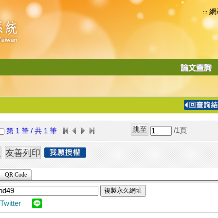
網
:::
功
能
切
換
導
覽
/1
頁
第 1 筆 / 共 1 筆
列
QR Code
複製永久網址
Twitter