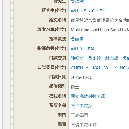
研究生:
吳欣潔
研究生(外文):
WU, HSIN-CHIEH
論文名稱:
應用於混合型能源系統之多功
論文名稱(外文):
Multi-functional High Step-Up
指導教授:
吳毓恩
指導教授(外文):
WU, YU-EN
口試委員:
陳裕愷
、
吳永駿
、
林志學
、
吳
口試委員(外文):
CHEN, YU-KAI
、
WU, YUNG
口試日期:
2025-01-16
學位類別:
碩士
校院名稱:
國立高雄科技大學
系所名稱:
電子工程系
學門:
工程學門
學類:
電資工程學類