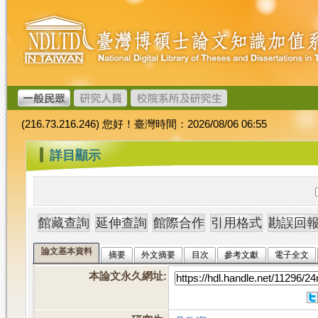
跳
臺
到
灣
主
博
要
碩
內
士
容
論
文
(216.73.216.246) 您好！臺灣時間：2026/08/06 06:55
加
值
:::
詳目顯示
系
統
論文基本資料
摘要
外文摘要
目次
參考文獻
電子全文
本論文永久網址
: