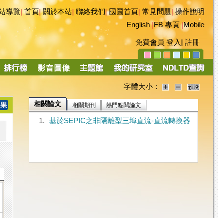
站導覽
|
首頁
|
關於本站
|
聯絡我們
|
國圖首頁
|
常見問題
|
操作說明
English
|
FB 專頁
|
Mobile
免費會員
登入
|
註冊
字體大小：
相關論文
相關期刊
熱門點閱論文
1.
基於SEPIC之非隔離型三埠直流-直流轉換器