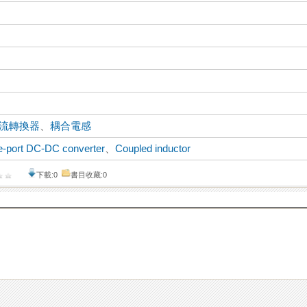
直流轉換器
、
耦合電感
e-port DC-DC converter
、
Coupled inductor
下載:0
書目收藏:0